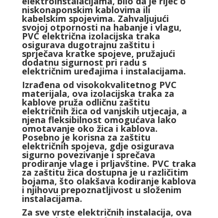
elektroinstalacijama, bilo da je riječ o
niskonaponskim kablovima ili
kabelskim spojevima. Zahvaljujući
svojoj otpornosti na habanje i vlagu,
PVC električna izolacijska traka
osigurava dugotrajnu zaštitu i
sprječava kratke spojeve, pružajući
dodatnu sigurnost pri radu s
električnim uređajima i instalacijama.
Izrađena od visokokvalitetnog PVC
materijala, ova izolacijska traka za
kablove pruža odličnu zaštitu
električnih žica od vanjskih utjecaja, a
njena fleksibilnost omogućava lako
omotavanje oko žica i kablova.
Posebno je korisna za zaštitu
električnih spojeva, gdje osigurava
sigurno povezivanje i sprečava
prodiranje vlage i prljavštine. PVC traka
za zaštitu žica dostupna je u različitim
bojama, što olakšava kodiranje kablova
i njihovu prepoznatljivost u složenim
instalacijama.
Za sve vrste električnih instalacija, ova